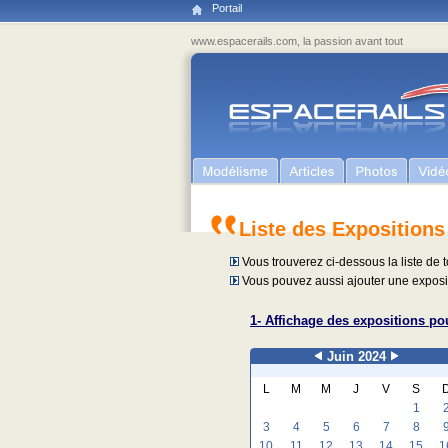
Portail
www.espacerails.com, la passion avant tout
Liste des Expositions
Vous trouverez ci-dessous la liste de t
Vous pouvez aussi ajouter une exposit
1- Affichage des expositions pou
Juin 2024
L
M
M
J
V
S
1
3
4
5
6
7
8
10
11
12
13
14
15
1