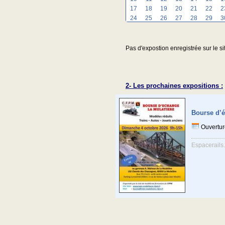
17
18
19
20
21
22
2
24
25
26
27
28
29
3
Pas d'expostion enregistrée sur le si
2- Les prochaines expositions :
Bourse d’é
Ouvertur
Espacerails