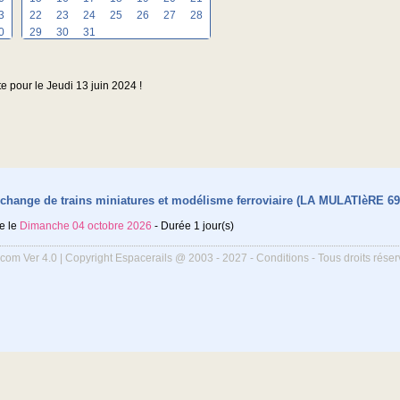
3
22
23
24
25
26
27
28
0
29
30
31
te pour le Jeudi 13 juin 2024 !
change de trains miniatures et modélisme ferroviaire (LA MULATIèRE 69
e le
Dimanche 04 octobre 2026
- Durée 1 jour(s)
.com Ver 4.0 | Copyright Espacerails @ 2003 - 2027 -
Conditions
- Tous droits rése