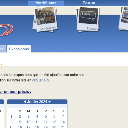
Modélisme
Forum
 :
outes les expositions qui ont été ajoutées sur notre site.
ion sur notre site en
cliquant-ici
.
r un jour précis :
Juillet 2024
D
L
M
M
J
V
S
D
2
1
2
3
4
5
6
7
9
8
9
10
11
12
13
14
6
15
16
17
18
19
20
21