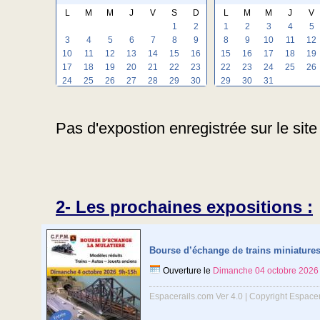
L
M
M
J
V
S
D
L
M
M
J
V
1
2
1
2
3
4
5
3
4
5
6
7
8
9
8
9
10
11
12
10
11
12
13
14
15
16
15
16
17
18
19
17
18
19
20
21
22
23
22
23
24
25
26
24
25
26
27
28
29
30
29
30
31
Pas d'expostion enregistrée sur le site
2- Les prochaines expositions :
Bourse d’échange de trains miniature
Ouverture le
Dimanche 04 octobre 2026
Espacerails.com Ver 4.0 | Copyright Espace