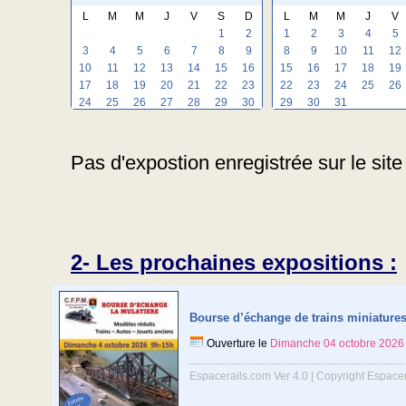
L
M
M
J
V
S
D
L
M
M
J
V
1
2
1
2
3
4
5
3
4
5
6
7
8
9
8
9
10
11
12
10
11
12
13
14
15
16
15
16
17
18
19
17
18
19
20
21
22
23
22
23
24
25
26
24
25
26
27
28
29
30
29
30
31
Pas d'expostion enregistrée sur le site
2- Les prochaines expositions :
Bourse d’échange de trains miniature
Ouverture le
Dimanche 04 octobre 2026
Espacerails.com Ver 4.0 | Copyright Espace