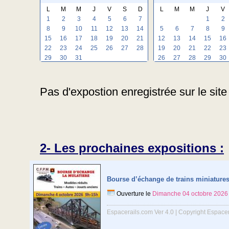
L
M
M
J
V
S
D
L
M
M
J
V
1
2
3
4
5
6
7
1
2
8
9
10
11
12
13
14
5
6
7
8
9
15
16
17
18
19
20
21
12
13
14
15
16
22
23
24
25
26
27
28
19
20
21
22
23
29
30
31
26
27
28
29
30
Pas d'expostion enregistrée sur le site 
2- Les prochaines expositions :
Bourse d’échange de trains miniature
Ouverture le
Dimanche 04 octobre 2026
Espacerails.com Ver 4.0 | Copyright Espace