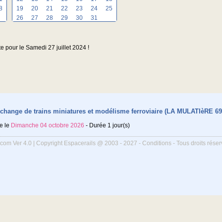
8
19
20
21
22
23
24
25
26
27
28
29
30
31
te pour le Samedi 27 juillet 2024 !
change de trains miniatures et modélisme ferroviaire (LA MULATIèRE 69
e le
Dimanche 04 octobre 2026
- Durée 1 jour(s)
.com Ver 4.0 | Copyright Espacerails @ 2003 - 2027 -
Conditions
- Tous droits rése