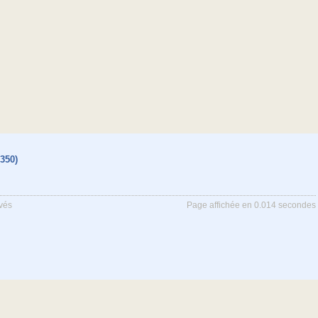
350)
rvés
Page affichée en 0.014 secondes