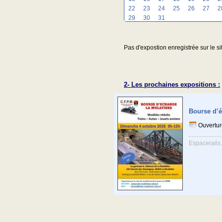
22
23
24
25
26
27
2
29
30
31
Pas d'expostion enregistrée sur le si
2- Les prochaines expositions :
Bourse d’é
Ouvertur
Espacerails