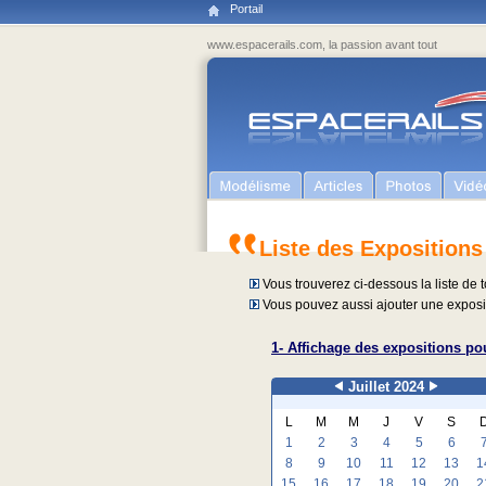
Portail
www.espacerails.com, la passion avant tout
Liste des Expositions
Vous trouverez ci-dessous la liste de t
Vous pouvez aussi ajouter une exposit
1- Affichage des expositions pou
Juillet 2024
L
M
M
J
V
S
1
2
3
4
5
6
8
9
10
11
12
13
1
15
16
17
18
19
20
2