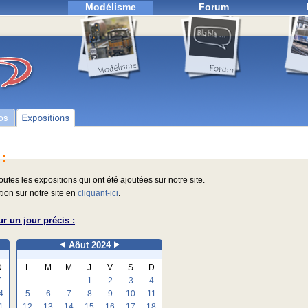
Modélisme
Forum
 :
outes les expositions qui ont été ajoutées sur notre site.
ion sur notre site en
cliquant-ici
.
r un jour précis :
Aôut 2024
D
L
M
M
J
V
S
D
7
1
2
3
4
4
5
6
7
8
9
10
11
1
12
13
14
15
16
17
18