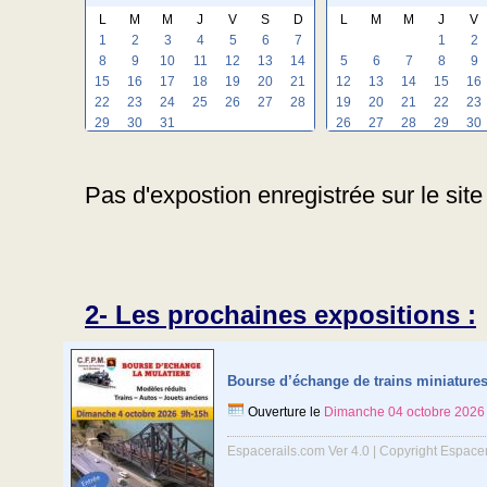
L
M
M
J
V
S
D
L
M
M
J
V
1
2
3
4
5
6
7
1
2
8
9
10
11
12
13
14
5
6
7
8
9
15
16
17
18
19
20
21
12
13
14
15
16
22
23
24
25
26
27
28
19
20
21
22
23
29
30
31
26
27
28
29
30
Pas d'expostion enregistrée sur le site 
2- Les prochaines expositions :
Bourse d’échange de trains miniature
Ouverture le
Dimanche 04 octobre 2026
Espacerails.com Ver 4.0 | Copyright Espace