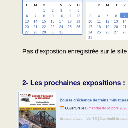
L
M
M
J
V
S
D
L
M
M
J
V
1
2
3
4
5
6
7
8
9
10
11
12
3
4
5
6
7
13
14
15
16
17
18
19
10
11
12
13
14
20
21
22
23
24
25
26
17
18
19
20
21
27
28
29
30
31
24
25
26
27
28
31
Pas d'expostion enregistrée sur le site 
2- Les prochaines expositions :
Bourse d’échange de trains miniature
Ouverture le
Dimanche 04 octobre 2026
Espacerails.com Ver 4.0 | Copyright Espace