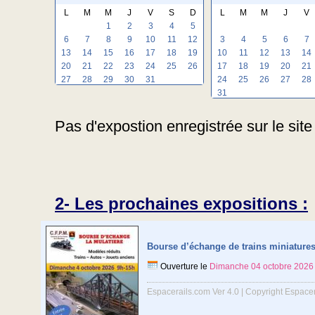
L
M
M
J
V
S
D
L
M
M
J
V
1
2
3
4
5
6
7
8
9
10
11
12
3
4
5
6
7
13
14
15
16
17
18
19
10
11
12
13
14
20
21
22
23
24
25
26
17
18
19
20
21
27
28
29
30
31
24
25
26
27
28
31
Pas d'expostion enregistrée sur le site 
2- Les prochaines expositions :
Bourse d’échange de trains miniature
Ouverture le
Dimanche 04 octobre 2026
Espacerails.com Ver 4.0 | Copyright Espace