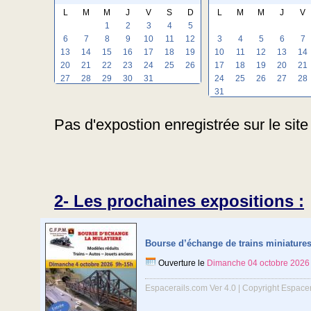
L
M
M
J
V
S
D
L
M
M
J
V
1
2
3
4
5
6
7
8
9
10
11
12
3
4
5
6
7
13
14
15
16
17
18
19
10
11
12
13
14
20
21
22
23
24
25
26
17
18
19
20
21
27
28
29
30
31
24
25
26
27
28
31
Pas d'expostion enregistrée sur le site 
2- Les prochaines expositions :
Bourse d’échange de trains miniature
Ouverture le
Dimanche 04 octobre 2026
Espacerails.com Ver 4.0 | Copyright Espace