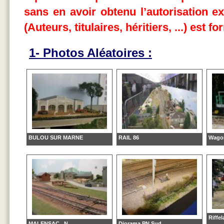
sans en avoir obtenu l’autorisation ex
(Auteurs, titulaires, héritiers, ...) est 
1- Photos Aléatoires :
BULOU SUR MARNE
RAIL 86
Wago
Riffe
MALENSAC...N
Diorama PN Sud