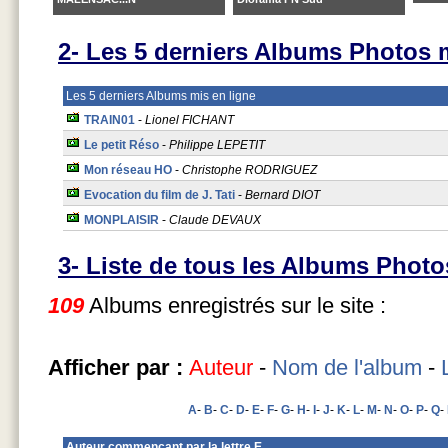
2- Les 5 derniers Albums Photos m
Les 5 derniers Albums mis en ligne
TRAIN01
-
Lionel FICHANT
Le petit Réso
-
Philippe LEPETIT
Mon réseau HO
-
Christophe RODRIGUEZ
Evocation du film de J. Tati
-
Bernard DIOT
MONPLAISIR
-
Claude DEVAUX
3- Liste de tous les Albums Photo
109
Albums enregistrés sur le site :
Afficher par :
Auteur
-
Nom de l'album
-
A
-
B
-
C
-
D
-
E
-
F
-
G
-
H
-
I
-
J
-
K
-
L
-
M
-
N
-
O
-
P
-
Q
-
Auteur commencant par la lettre E