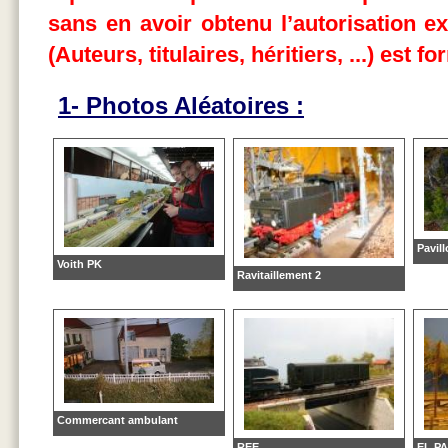
sans en avoir obtenu l’autorisation ex
(Auteurs, titulaires, héritiers, ...) est 
1- Photos Aléatoires :
Pavil
Voith PK
Ravitaillement 2
Commercant ambulant
REE..........
EL P