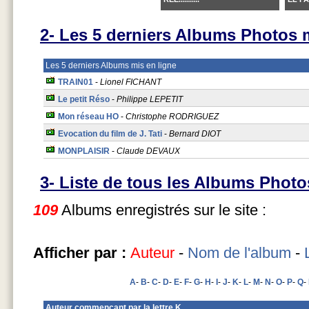
2- Les 5 derniers Albums Photos m
Les 5 derniers Albums mis en ligne
TRAIN01
-
Lionel FICHANT
Le petit Réso
-
Philippe LEPETIT
Mon réseau HO
-
Christophe RODRIGUEZ
Evocation du film de J. Tati
-
Bernard DIOT
MONPLAISIR
-
Claude DEVAUX
3- Liste de tous les Albums Photo
109
Albums enregistrés sur le site :
Afficher par :
Auteur
-
Nom de l'album
-
A
-
B
-
C
-
D
-
E
-
F
-
G
-
H
-
I
-
J
-
K
-
L
-
M
-
N
-
O
-
P
-
Q
-
Auteur commencant par la lettre K