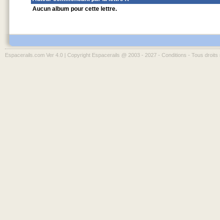
Aucun album pour cette lettre.
Espacerails.com Ver 4.0 | Copyright Espacerails @ 2003 - 2027 -
Conditions
- Tous droits