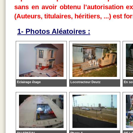
sans en avoir obtenu l’autorisation ex
(Auteurs, titulaires, héritiers, ...) est 
1- Photos Aléatoires :
Eclairage étage
Locotracteur Deutz
En so
DU SPATIAL....
Photo 4
DE LA