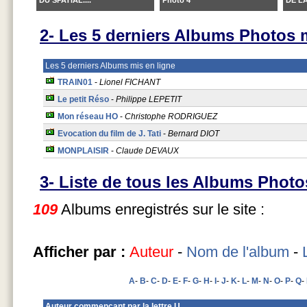
2- Les 5 derniers Albums Photos m
Les 5 derniers Albums mis en ligne
TRAIN01
-
Lionel FICHANT
Le petit Réso
-
Philippe LEPETIT
Mon réseau HO
-
Christophe RODRIGUEZ
Evocation du film de J. Tati
-
Bernard DIOT
MONPLAISIR
-
Claude DEVAUX
3- Liste de tous les Albums Photo
109
Albums enregistrés sur le site :
Afficher par :
Auteur
-
Nom de l'album
-
A
-
B
-
C
-
D
-
E
-
F
-
G
-
H
-
I
-
J
-
K
-
L
-
M
-
N
-
O
-
P
-
Q
-
Auteur commencant par la lettre U