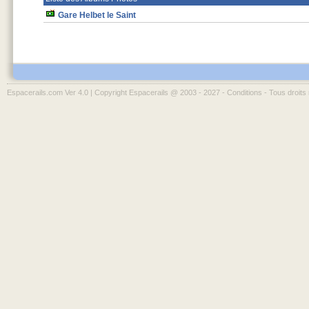
Gare Helbet le Saint
Espacerails.com Ver 4.0 | Copyright Espacerails @ 2003 - 2027 -
Conditions
- Tous droits