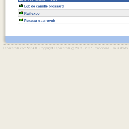
Lgb de camille brossard
Rail expo
Reseau n au revoir
Espacerails.com Ver 4.0 | Copyright Espacerails @ 2003 - 2027 -
Conditions
- Tous droits