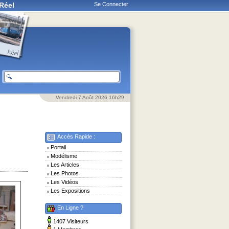
Réel
Se Connecter
Vendredi 7 Août 2026 16h29
Accès Rapide :
Portail
Modélisme
Les Articles
Les Photos
Les Vidéos
Les Expositions
En Ligne ?
1407 Visiteurs