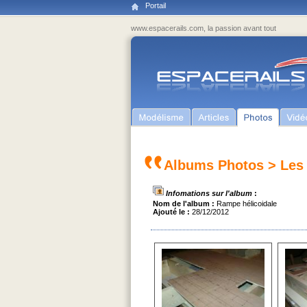
Portail
www.espacerails.com, la passion avant tout
Albums Photos
>
Les
Infomations sur l'album
:
Nom de l'album :
Rampe hélicoidale
Ajouté le :
28/12/2012