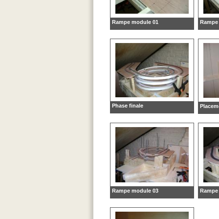
Rampe module 01
Rampe 
Phase finale
Placem
Rampe module 03
Rampe 