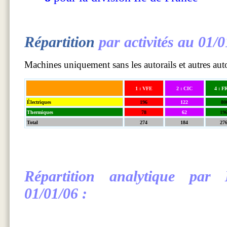
Répartition
par activités au 01/
Machines uniquement sans les autorails et autres au
1 : VFE
2 : CIC
4 : 
Électriques
196
122
80
Thermiques
78
62
19
Total
274
184
27
Répartition analytique par
01/01/06 :