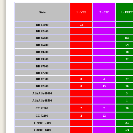
Série
1 : VFE
2 : CIC
4 : FRE
BB 61000
23
BB 62400
BB 66000
167
BB 66400
59
BB 69200
18
BB 69400
32
BB 67000
BB 67200
BB 67300
8
4
27
BB 67400
8
19
90
A1A A1A 68000
3
A1A A1A 68500
1
CC 72000
2
7
36
CC 72100
2
22
Y 7000 - 7400
665
Y 8000 - 8400
524