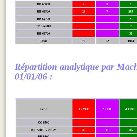
BB 63000
7
3
1
BB 63500
28
7
265
BB 64700
23
TBB 64800
19
BB 66700
33
Total
78
62
1963
Répartition analytique par Mac
01/01/06 :
Série
1 : VFE
2 : CIC
4 FRET
CC 6500
BB 7200 PV et GV
35
11
165
BB 8100