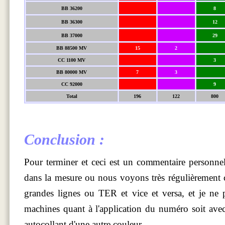
BB 36200
8
BB 36300
12
BB 37000
29
BB 88500 MV
15
2
CC 1100 MV
3
BB 80000 MV
7
3
CC 92000
9
Total
196
122
800
Conclusion :
Pour terminer et ceci est un commentaire personne
dans la mesure ou nous voyons très régulièrement 
grandes lignes ou TER et vice et versa, et je ne p
machines quant à l'application du numéro soit ave
autocollant d'une autre couleur...