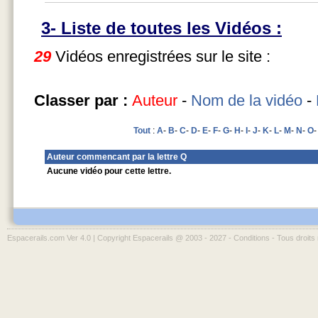
3- Liste de toutes les Vidéos :
29
Vidéos enregistrées sur le site :
Classer par :
Auteur
-
Nom de la vidéo
-
Tout
:
A
-
B
-
C
-
D
-
E
-
F
-
G
-
H
-
I
-
J
-
K
-
L
-
M
-
N
-
O
Auteur commencant par la lettre Q
Aucune vidéo pour cette lettre.
Espacerails.com Ver 4.0 | Copyright Espacerails @ 2003 - 2027 -
Conditions
- Tous droits