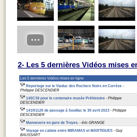
2- Les 5 dernières Vidéos mises en
Les 5 dernières Vidéos mises en ligne
Reportage sur le Viaduc des Rochers Noirs en Corrèze
-
Philippe DESCENDIER
140C38 pour le centenaire musée Préhistoire
-
Philippe
DESCENDIER
141R1126 de passage à Souillac le 30 avril 2023
-
Philippe
DESCENDIER
Manoeuvre en gare de Troyes.
-
éric GRANGE
Voyage en cabine entre MIRAMAS et MARTIGUES
-
Guy
BAUSSART