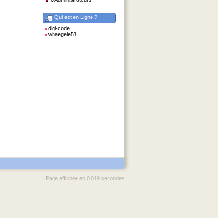
0 Administrateurs
Qui est en Ligne ?
digi-code
whaegele58
Page affichée en 0.019 secondes