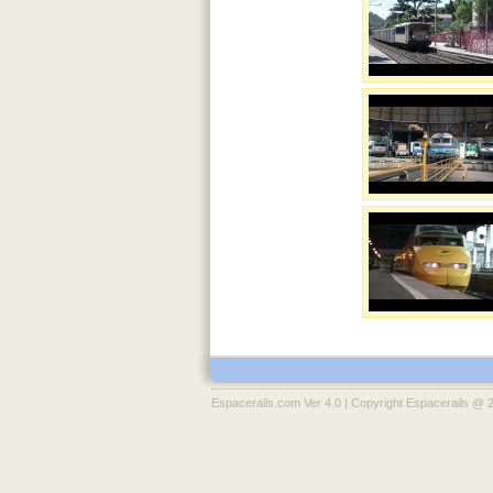
Espacerails.com Ver 4.0 | Copyright Espacerails @ 