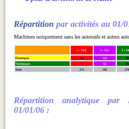
Répartition
par activités au 01/
Machines uniquement sans les autorails et autres au
1 : VFE
2 : CIC
4 : 
Électriques
196
122
80
Thermiques
78
62
19
Total
274
184
27
Répartition analytique par
01/01/06 :