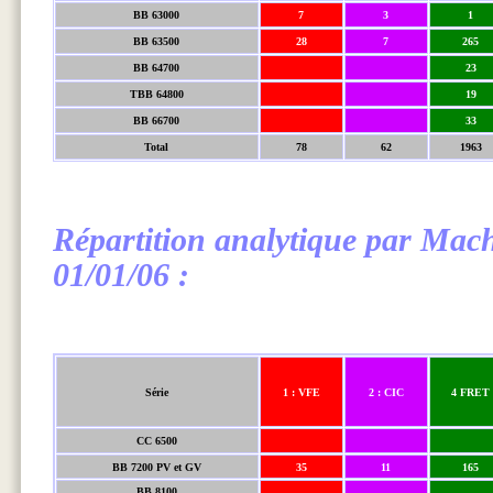
BB 63000
7
3
1
BB 63500
28
7
265
BB 64700
23
TBB 64800
19
BB 66700
33
Total
78
62
1963
Répartition analytique par Mac
01/01/06 :
Série
1 : VFE
2 : CIC
4 FRET
CC 6500
BB 7200 PV et GV
35
11
165
BB 8100