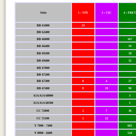
Série
1 : VFE
2 : CIC
4 : FRE
BB 61000
23
BB 62400
BB 66000
167
BB 66400
59
BB 69200
18
BB 69400
32
BB 67000
BB 67200
BB 67300
8
4
27
BB 67400
8
19
90
A1A A1A 68000
3
A1A A1A 68500
1
CC 72000
2
7
36
CC 72100
2
22
Y 7000 - 7400
665
Y 8000 - 8400
524