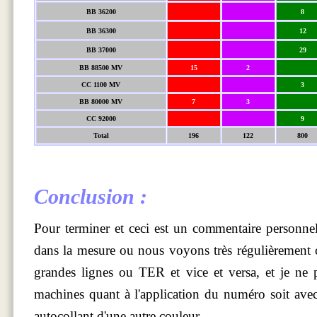
BB 36200
8
BB 36300
12
BB 37000
29
BB 88500 MV
15
2
CC 1100 MV
3
BB 80000 MV
7
3
CC 92000
9
Total
196
122
800
Conclusion :
Pour terminer et ceci est un commentaire personne
dans la mesure ou nous voyons très régulièrement 
grandes lignes ou TER et vice et versa, et je ne p
machines quant à l'application du numéro soit ave
autocollant d'une autre couleur...