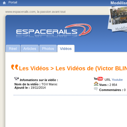
Portail
Modélis
www.espacerails.com, la passion avant tout
Les Vidéos
>
Les Vidéos de (Victor BLI
URL
Youtube
Infomations sur la vidéo
:
Nom de la vidéo :
TGV Maroc
Vues :
2 854
Ajouté le :
19/11/2014
Commentaires :
0