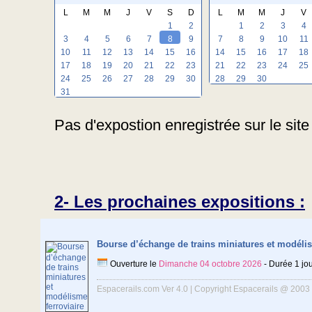
L
M
M
J
V
S
D
L
M
M
J
V
1
2
1
2
3
4
3
4
5
6
7
8
9
7
8
9
10
11
10
11
12
13
14
15
16
14
15
16
17
18
17
18
19
20
21
22
23
21
22
23
24
25
24
25
26
27
28
29
30
28
29
30
31
Pas d'expostion enregistrée sur le site
2- Les prochaines expositions :
Bourse d’échange de trains miniatures et modéli
Ouverture le
Dimanche 04 octobre 2026
- Durée 1 jou
Espacerails.com Ver 4.0 | Copyright Espacerails @ 2003