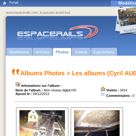
Portail
Modélis
www.espacerails.com, la passion avant tout
Albums Photos
>
Les albums (Cyril AU
Infomations sur l'album
:
Nom de l'album :
Mon réseau digital HO
Visites :
3414
Ajouté le :
09/12/2013
Commentaires :
0