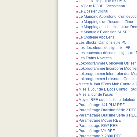
Intellibox : le protocole P50X
La Grue ROBEL Viessmann
Le Dossier Digital
Le Mapping Approfondi d'un décod
Le Mapping d'un Décodeur Zimo
Le Mapping des fonctions d'un Dé
Le Module d'Extension SUSI
Le Systeme Abc Lenz
Les Blocks, Cantons et le PC
Les décodeurs de signaux LEB
Les nouveaux décod de signaux L
Les Trains Navettes
Lokprogrammer Concevoir Utiliser u
Lokprogrammer Incorporer Modifie
Lokprogrammer Interpreter des M
Lokprogrammer Loksound Construi
Mettre à Jour l'Ecos Mob Controle 
Mise à Jour de L Ecos Control Rad
Mise à jour de l'Ecos
Moyse REE équipé d'une dételeur
Paramétrage 141 PLM REE
Paramétrage Draisine Série 2 REE
Paramétrage Draisine Série 3 REE
Paramétrage Moyse REE
Paramétrage RGP REE
Paramétrage VH REE
Parametrage X 2800 REE