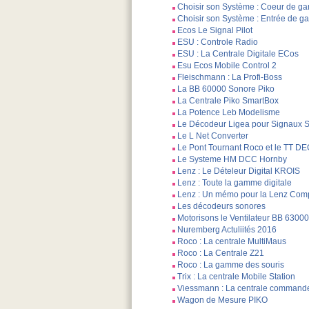
Choisir son Système : Coeur de 
Choisir son Système : Entrée de 
Ecos Le Signal Pilot
ESU : Controle Radio
ESU : La Centrale Digitale ECos
Esu Ecos Mobile Control 2
Fleischmann : La Profi-Boss
La BB 60000 Sonore Piko
La Centrale Piko SmartBox
La Potence Leb Modelisme
Le Décodeur Ligea pour Signaux
Le L Net Converter
Le Pont Tournant Roco et le TT DE
Le Systeme HM DCC Hornby
Lenz : Le Dételeur Digital KROIS
Lenz : Toute la gamme digitale
Lenz : Un mémo pour la Lenz Com
Les décodeurs sonores
Motorisons le Ventilateur BB 6300
Nuremberg Actuliités 2016
Roco : La centrale MultiMaus
Roco : La Centrale Z21
Roco : La gamme des souris
Trix : La centrale Mobile Station
Viessmann : La centrale command
Wagon de Mesure PIKO