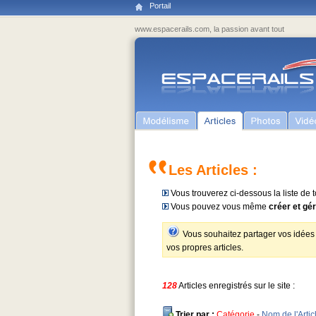
Portail
www.espacerails.com, la passion avant tout
Les Articles :
Vous trouverez ci-dessous la liste de to
Vous pouvez vous même
créer et gé
Vous souhaitez partager vos idées a
vos propres articles.
128
Articles enregistrés sur le site :
Trier par :
Catégorie
-
Nom de l'Artic