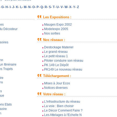
-
G
-
H
-
I
-
J
-
K
-
L
-
M
-
N
-
O
-
P
-
Q
-
R
-
S
-
T
-
U
-
V
-
W
-
X
-
Y
-
Z
Les Expositions :
les
Mauges Expo 2002
s du Décodeur
Modelexpo 2005
Nos sorties
Nos réseaux :
soires
Destockage Materiel
Le grand réseau
Le petit réseau 1
ann
Piloter conduire son réseau
n Itinéraire
PK 149 Le Dépôt
s Trajets
PK149 Le nouveau réseau
Téléchargement :
ire
ns
Mises à Jour Ecos
Notices diverses
és
Votre réseau :
gue
L'infrastructure du réseau
ns Etats
La voie : Bien choisir
soire
Le Décor Comment Faire ?
n
Les Attelages à l'Echelle N