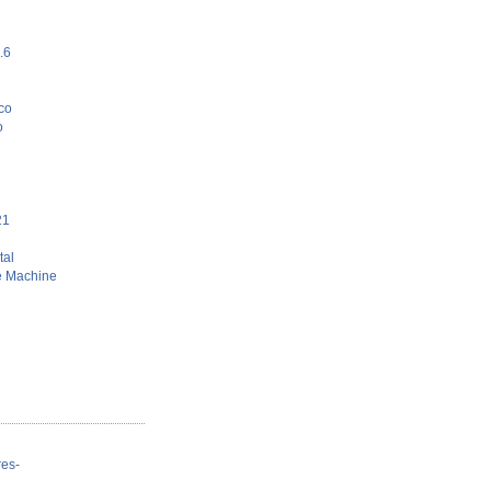
.6
oco
o
21
tal
e Machine
res-