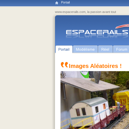
Portail
www.espacerails.com, la passion avant tout
Images Aléatoires !