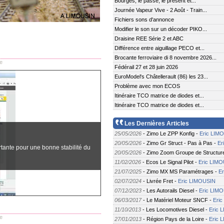
Bourges, le passé, le présent et...
Journée Vapeur Vive - 2 Août - Train...
Fichiers sons d'annonce
Modifier le son sur un décoder PIKO...
Draisine REE Série 2 et ABC
Différence entre aiguillage PECO et...
Brocante ferroviaire di 8 novembre 2026...
e
Fédérail 27 et 28 juin 2026
EuroModel's Châtellerault (86) les 23...
Problème avec mon ECOS
Itinéraire TCO matrice de diodes et...
Itinéraire TCO matrice de diodes et...
Les Dernières Articles
25/05/2026
-
Zimo Le ZPP Konfig
-
Eric LIM
20/05/2026
-
Zimo Gr Struct - Pas à Pas
-
Er
tante pour une bonne stabilité du
20/05/2026
-
Zimo Zoom Groupe de Structur
11/02/2026
-
Ecos Le Signal Pilot
-
Eric LIM
21/07/2025
-
Zimo MX MS Paramétrages
-
E
02/07/2024
-
Livrée Fret
-
Eric LIMOUSIN
07/12/2023
-
Les Autorails Diesel
-
Eric LIM
06/03/2017
-
Le Matériel Moteur SNCF
-
Eri
11/10/2013
-
Les Locomotives Diesel
-
Eric 
e
27/01/2013
-
Région Pays de la Loire
-
Eric 