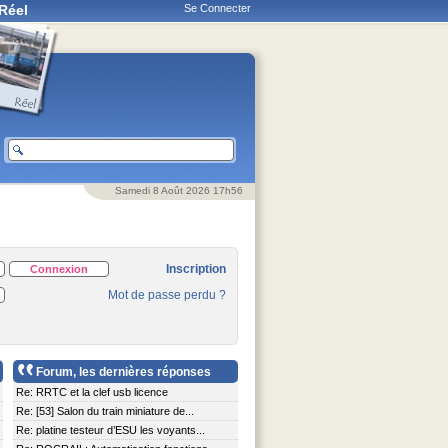
Réel
Se Connecter
Samedi 8 Août 2026 17h56
Inscription
Mot de passe perdu ?
Forum, les dernières réponses
Re: RRTC et la clef usb licence
Re: [53] Salon du train miniature de...
Re: platine testeur d’ESU les voyants...