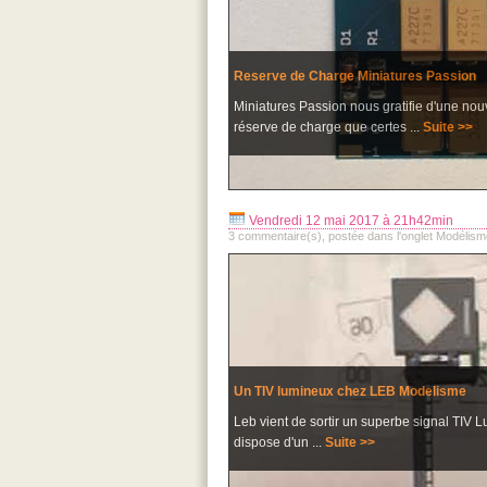
Reserve de Charge Miniatures Passion
Miniatures Passion nous gratifie d'une nouv
réserve de charge que certes ...
Suite >>
Vendredi 12 mai 2017 à 21h42min
3 commentaire(s), postée dans l'onglet Modélism
Un TIV lumineux chez LEB Modelisme
Leb vient de sortir un superbe signal TIV L
dispose d'un ...
Suite >>