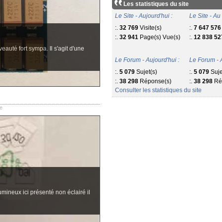
Les statistiques du site
Le Site - Aujourd'hui :
Le Site - Au 
:.
32 769
Visite(s)
:.
7 647 576
:.
32 941
Page(s) Vue(s)
:.
12 838 52
eauté fort sympa. Il s'agit d'une
Le Forum - Aujourd'hui :
Le Forum - A
:.
5 079
Sujet(s)
:.
5 079
Suje
:.
38 298
Réponse(s)
:.
38 298
Ré
Consulter les statistiques du site
e
umineux ici présenté non éclairé il