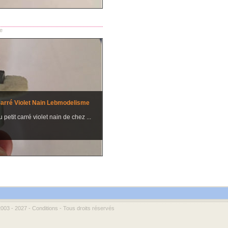
e
rré Violet Nain Lebmodelisme
u petit carré violet nain de chez ...
2003 - 2027 -
Conditions
- Tous droits réservés