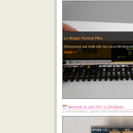
Le Wagon Testeur Piko
Découvrez sur note site les caractéristiques
Suite >>
Mercredi 31 mai 2017 à 20h38min
1 commentaire(s), postée dans l'onglet Modélism