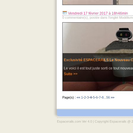
Vendredi 17 février 2017 à 18h46min
0 commentaire(s), postée dans l'onglet Modélism
Exclusivité ESPACERAILS Le Nouveau Ca
Le voici il est tout juste sorti ce tout nouvea
Suite >>
Page(s) :
<<
1
-
2
-
3
-
4
-
5
-
6
-
7
-
8
...56
>>
Espacerails.com Ver 4.0 | Copyright Espacerails @ 