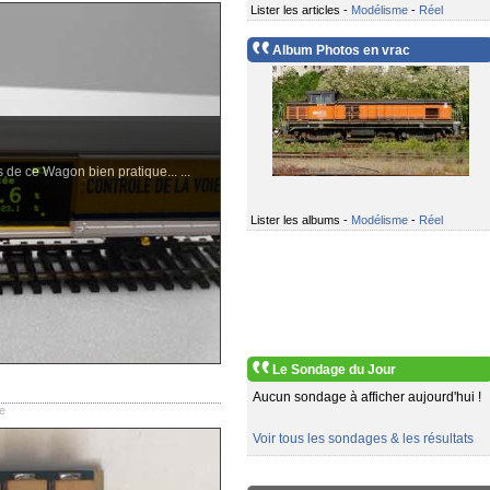
Lister les articles -
Modélisme
-
Réel
Album Photos en vrac
 de ce Wagon bien pratique... ...
Lister les albums -
Modélisme
-
Réel
Le Sondage du Jour
Aucun sondage à afficher aujourd'hui !
e
Voir tous les sondages & les résultats