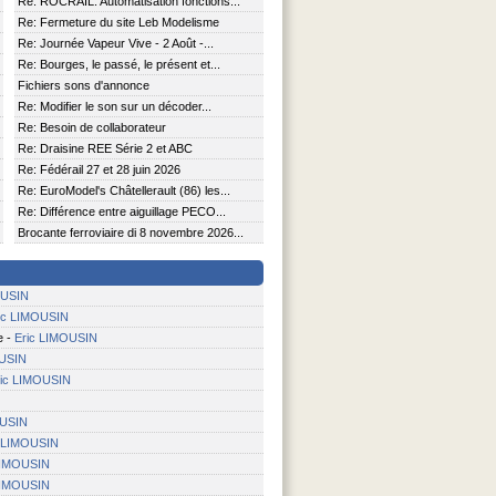
Re: ROCRAIL: Automatisation fonctions...
Re: Fermeture du site Leb Modelisme
Re: Journée Vapeur Vive - 2 Août -...
Re: Bourges, le passé, le présent et...
Fichiers sons d'annonce
Re: Modifier le son sur un décoder...
Re: Besoin de collaborateur
Re: Draisine REE Série 2 et ABC
Re: Fédérail 27 et 28 juin 2026
Re: EuroModel's Châtellerault (86) les...
Re: Différence entre aiguillage PECO...
Brocante ferroviaire di 8 novembre 2026...
OUSIN
ic LIMOUSIN
e
-
Eric LIMOUSIN
OUSIN
ric LIMOUSIN
OUSIN
c LIMOUSIN
LIMOUSIN
LIMOUSIN