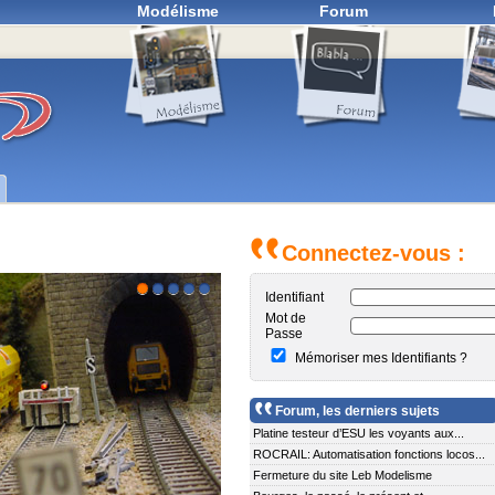
Modélisme
Forum
Connectez-vous :
Identifiant
1
2
3
4
5
Mot de
Passe
Mémoriser mes Identifiants ?
Forum, les derniers sujets
Platine testeur d’ESU les voyants aux...
ROCRAIL: Automatisation fonctions locos...
Fermeture du site Leb Modelisme