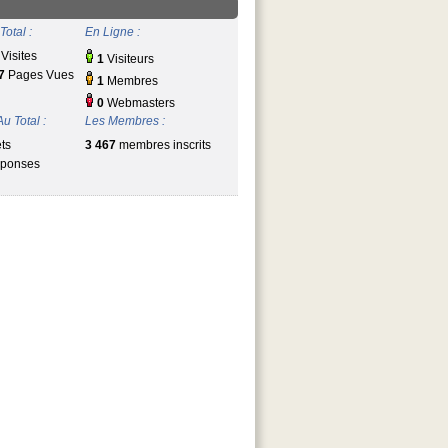
Total :
En Ligne :
Visites
1
Visiteurs
7
Pages Vues
1
Membres
0
Webmasters
u Total :
Les Membres :
ts
3 467
membres inscrits
ponses