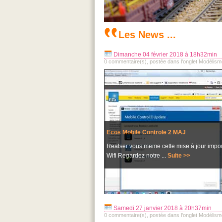
Les News ...
Dimanche 04 février 2018 à 18h32min
0 commentaire(s), postée dans l'onglet Modélism
Ecos Mobile Controle 2 MAJ
Realser vous meme cette mise à jour impor
Wifi Regardez notre ...
Suite >>
Samedi 27 janvier 2018 à 20h37min
0 commentaire(s), postée dans l'onglet Modélism